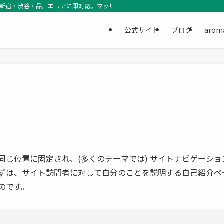
銀座・新宿・渋谷・品川エリアに即対応。マッサージセラピストとユーザーをつなぐ
公式サイト
ブログ
aro
同じ位置に固定され、(多くのテーマでは) サイトナビゲーシ
ずは、サイト訪問者に対して自分のことを説明する自己紹介ペ
のです。