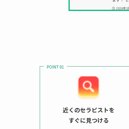
2026年3
Arom
Arom
ばよいの
ド Google
🍎&#x1f
POINT 01
2026年3
近くのセラピストを
すぐに見つける