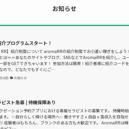
お知らせ
紹介プログラムスタート！
ma RR】紹介制度について aromaRRの紹介制度でお小遣い稼ぎをしよ
とは＝＝あなたのサイトやブログ、SNSなどでAromaRRを紹介し、
一部をGETできちゃいます！ 参加方法は簡単！紹介者様に紹介コード
なので、どなたでもすぐにご…
月18日
お知らせ
ピスト急募 | 待機保障あり
クゼーション予約アプリにおける専属セラピストの募集です。 待機時
ます。 ✨自分らしく輝ける場所へ✨ 働きやすさｘ自由ｘ高収入を目指
リ 経験者はもちろん、ブランクのある方も大歓迎です。 AromaRRは
セラピス…