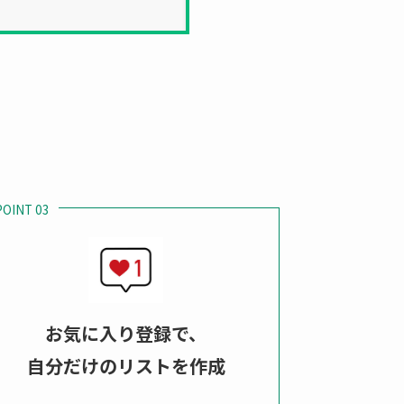
ーポンコードをどうやって使え
まずは公式アプリダウンロー
juku.aromarr Apple Store
POINT 03
お気に入り登録で、
自分だけのリストを作成