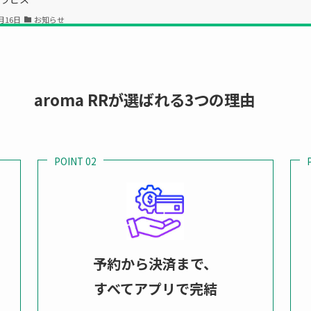
月16日
お知らせ
aRRのクーポン＆招待コードご利用方法【図解あり】
aroma RRが選ばれる3つの理由
aRRクーポン＆招待コードの使い方 AromaRRへの登録が初めてで「ク
か分からない」という方のために、その使い方を詳しく解説します。 
 Play🌍👉https://play.google.com/store/apps/details?id=com.shin
449…
POINT 02
月13日
お知らせ
予約から決済まで、
すべてアプリで完結